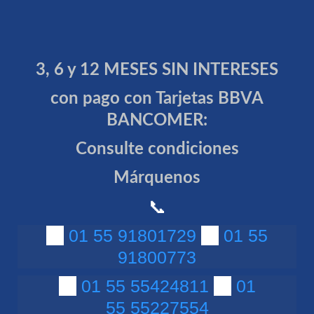
3, 6 y 12 MESES SIN INTERESES
con pago con Tarjetas BBVA
BANCOMER:
Consulte condiciones
Márquenos
📞
📞
01 55 91801729
📞
01 55
91800773
📞
01 55 55424811
📞
01
55 55227554