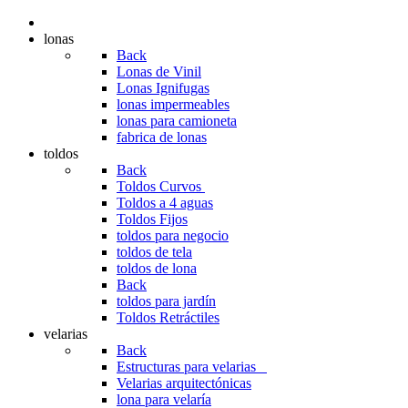
lonas
Back
Lonas de Vinil
Lonas Ignifugas
lonas impermeables
lonas para camioneta
fabrica de lonas
toldos
Back
Toldos Curvos
Toldos a 4 aguas
Toldos Fijos
toldos para negocio
toldos de tela
toldos de lona
Back
toldos para jardín
Toldos Retráctiles
velarias
Back
Estructuras para velarias
Velarias arquitectónicas
lona para velaría