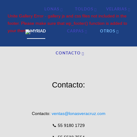
LONAS
TOLDOS
VELARIAS
Unite Gallery Error - gallery js and css files not included in the
footer. Please make sure that wp_footer() function is added to
your theme.
CARPAS
OTROS
CONTACTO
Contacto:
Contacto:
ventas@lonasveracruz.com
📞 55 9180 1729