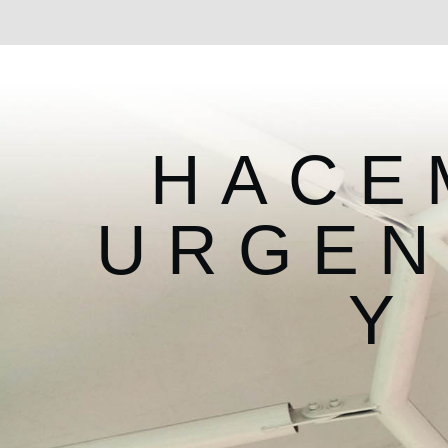
HACE
URGEN
Y