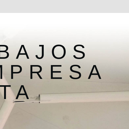
BAJOS
MPRESA
TA