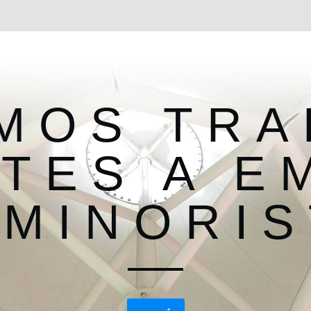
MOS TRA
TES A E
 MINORIS